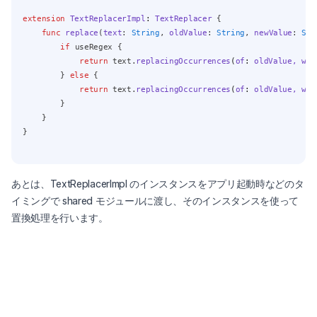
extension
TextReplacerImpl
:
TextReplacer 
{
func
replace
(
text
: 
String
, 
oldValue
: 
String
, 
newValue
: 
Str
if
 useRegex {
return
 text.
replacingOccurrences
(
of
:
 oldValue, wit
        } 
else
 {
return
 text.
replacingOccurrences
(
of
:
 oldValue, wit
        }
    }
}
あとは、TextReplacerImpl のインスタンスをアプリ起動時などのタ
イミングで shared モジュールに渡し、そのインスタンスを使って
置換処理を行います。