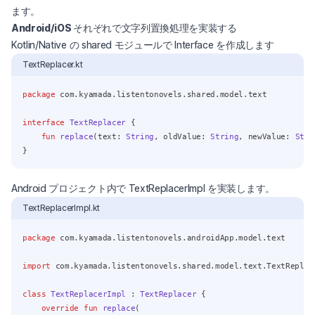
ます。
Android/iOS それぞれで文字列置換処理を実装する
Kotlin/Native の shared モジュールで Interface を作成します
TextReplacer.kt
package
 com.kyamada.listentonovels.shared.model.text
interface
TextReplacer
 {
fun
replace
(text: 
String
, oldValue: 
String
, newValue: 
Stri
}
Android プロジェクト内で TextReplacerImpl を実装します。
TextReplacerImpl.kt
package
 com.kyamada.listentonovels.androidApp.model.text
import
 com.kyamada.listentonovels.shared.model.text.TextReplac
class
TextReplacerImpl
 : 
TextReplacer
 {
override
fun
replace
(