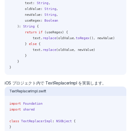
        text: 
String
,
        oldValue: 
String
,
        newValue: 
String
,
        useRegex: 
Boolean
    ): 
String
 {
return
if
 (useRegex) {
            text.
replace
(oldValue.
toRegex
(), newValue)
        } 
else
 {
            text.
replace
(oldValue, newValue)
        }
    }
}
iOS プロジェクト内で TextReplacerImpl を実装します。
TextReplacerImpl.swift
import
Foundation
import
shared
class
TextReplacerImpl
:
NSObject 
{
}