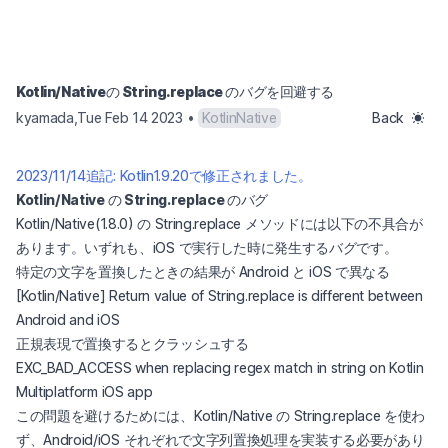
Kotlin/Nativeの String.replace のバグを回避する
kyamada
,
Tue Feb 14 2023
•
KotlinNative
Back
2023/11/14追記: Kotlin1.9.20で修正されました。
Kotlin/Native の String.replace のバグ
Kotlin/Native(1.8.0) の String.replace メソッドには以下の不具合が
あります。いずれも、iOS で実行した時に発生するバグです。
特定の文字を置換したときの結果が Android と iOS で異なる
[Kotlin/Native] Return value of String.replace is different between
(opens in a new tab)
Android and iOS
正規表現で置換するとクラッシュする
EXC_BAD_ACCESS when replacing regex match in string on Kotlin
(opens in a new tab)
Multiplatform iOS app
この問題を避けるためには、Kotlin/Native の String.replace を使わ
ず、Android/iOS それぞれで文字列置換処理を実装する必要があり